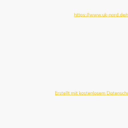
Telefon 0451 317501-0
Fax 0451 317501-210
Website:
https://www.uk-nord.de/m
Online-Streitbeilegung
„Pyrofieber nimmt nicht an Streitb
Bildnachweise
Bildquellen und Urheberrechtshin
Pyrofieber.de
Pixabay.com
Geocaching.com
Erstellt mit kostenlosem Datensc