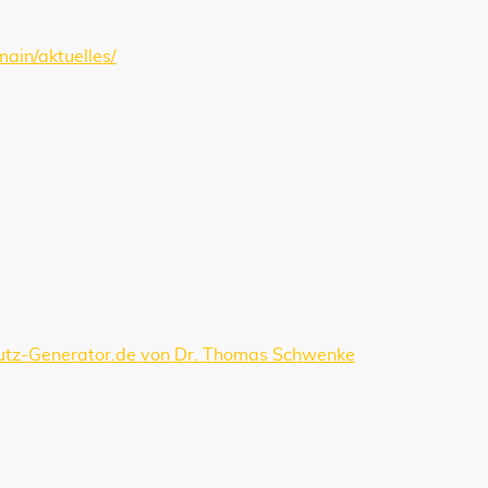
ain/aktuelles/
eilegungsverfahren vor einer Verbraucherschlichtungsstelle t
weise:
hutz-Generator.de von Dr. Thomas Schwenke